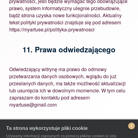
prywatności, jeśli będzie wymagać tego obowiązujące
prawo, system informatyczny ulegnie przebudowie,
bądź strona uzyska nowe funkcjonalności. Aktualny
tekst polityki prywatności znajduje się pod adresem
https://myartuse.pl/polityka-prywatnosci
11. Prawa odwiedzającego
Odwiedzający witrynę ma prawo do odmowy
przetwarzania danych osobowych, wglądu do już
przesłanych danych, ma także możliwość aktualizacji
lub usunięcia ich w dowolnym momencie. W tym celu
zapraszam do kontaktu pod adresem
myartuse@gmail.com
x
Ta strona wykorzystuje pliki cookie
Używamy informacji zapisanych za pomocą plików cookies w celu