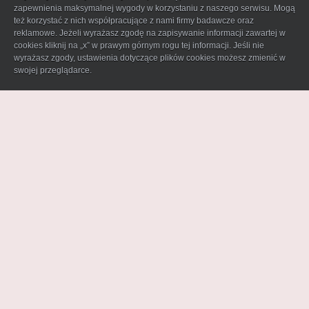
zapewnienia maksymalnej wygody w korzystaniu z naszego serwisu. Mogą
też korzystać z nich współpracujące z nami firmy badawcze oraz
reklamowe. Jeżeli wyrażasz zgodę na zapisywanie informacji zawartej w
cookies kliknij na „x” w prawym górnym rogu tej informacji. Jeśli nie
wyrażasz zgody, ustawienia dotyczące plików cookies możesz zmienić w
swojej przeglądarce.
Zapraszam do współpracy!
strona główna
instagram
|
regulamin zamówień