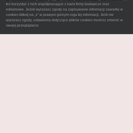
też korzystać z nich współpracujące z nami firmy badawcze oraz
reklamowe. Jeżeli wyrażasz zgodę na zapisywanie informacji zawartej w
cookies kliknij na „x” w prawym górnym rogu tej informacji. Jeśli nie
wyrażasz zgody, ustawienia dotyczące plików cookies możesz zmienić w
swojej przeglądarce.